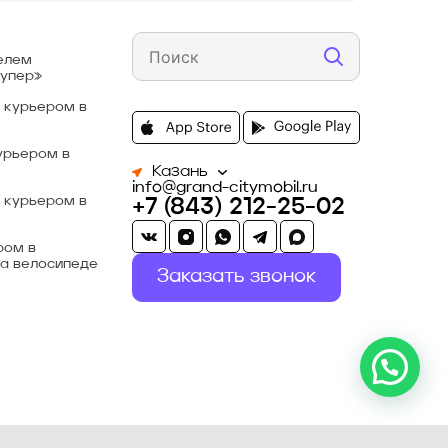
елем
Купер»
 курьером в
урьером в
Казань
info@grand-citymobil.ru
 курьером в
+7 (843) 212-25-02
ром в
а велосипеде
Заказать звонок
Онлайн подключение