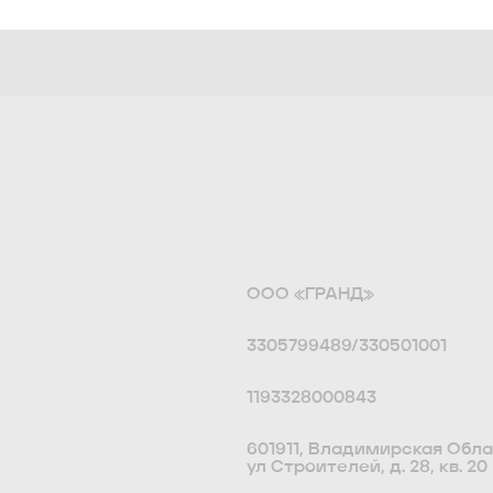
ООО «ГРАНД»
3305799489/330501001
1193328000843
601911, Владимирская Област
ул Строителей, д. 28, кв. 20