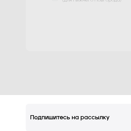
(для Нижнего Новгорода)
Знаком * отмечены обязательные дл
заполнения поля
Подпишитесь на рассылку