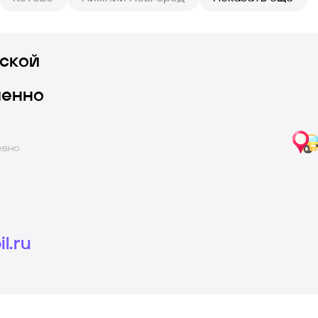
ской
ленно
евно
l.ru