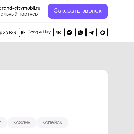
grand-citymobil.ru
Заказать звонок
альный партнёр
г
Казань
Копейск